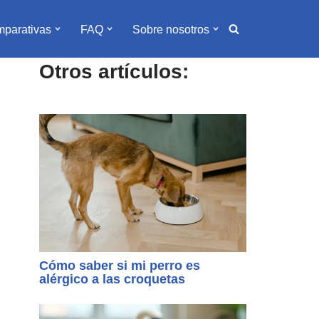
parativas
FAQ
Sobre nosotros
Otros artículos:
Cómo saber si mi perro es
alérgico a las croquetas