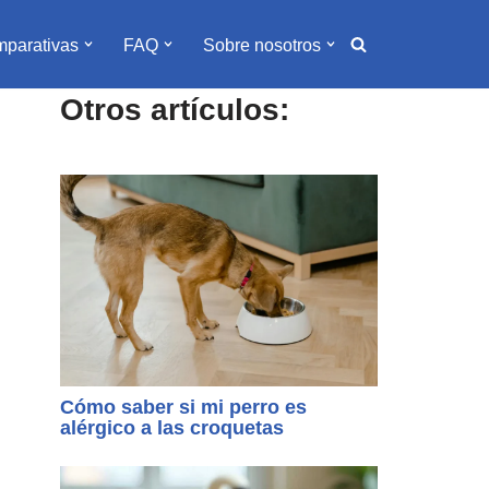
parativas
FAQ
Sobre nosotros
Otros artículos:
Cómo saber si mi perro es
alérgico a las croquetas