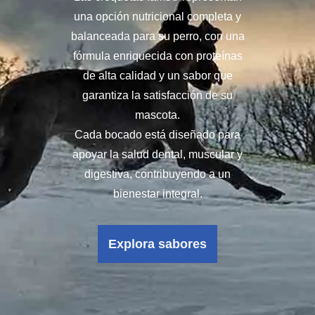
una opción nutricional completa y
balanceada para su perro, con una
fórmula enriquecida con proteínas
de alta calidad y un sabor que
garantiza la satisfacción de su
mascota.
Cada bocado está diseñado para
apoyar la salud dental, muscular y
digestiva, contribuyendo a un
bienestar integral.
Explora sabores