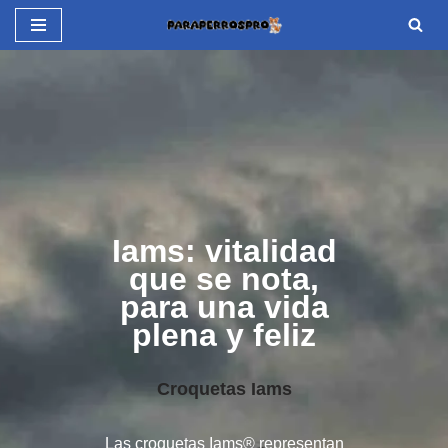
Saltar
al
contenido
Iams: vitalidad
que se nota,
para una vida
plena y feliz
Croquetas Iams
Las croquetas Iams® representan