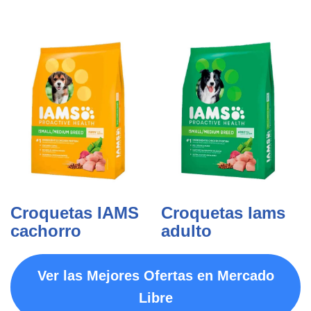
Croquetas IAMS
Croquetas Iams
cachorro
adulto
Ver las Mejores Ofertas en Mercado
Libre