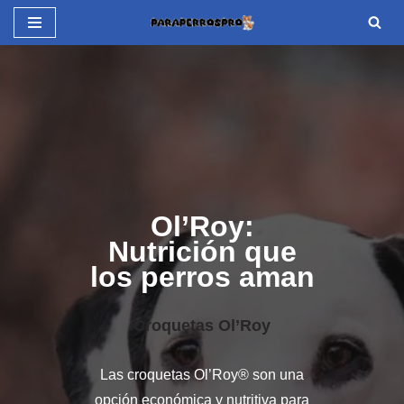
Saltar
al
contenido
Ol’Roy:
Nutrición que
los perros aman
Croquetas Ol’Roy
Las croquetas Ol’Roy® son una
opción económica y nutritiva para