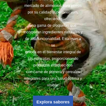
mercado de alimentos para perros
por su calidad super premium,
ofreciendo
una gama de croquetas que
incorporan ingredientes naturales y
de alta funcionalidad. Esta marca
se
enfoca en el bienestar integral de
las mascotas, proporcionando
productos enriquecidos
con carne de primera y cereales
integrales para una salud óptima y
visible.
Explora sabores